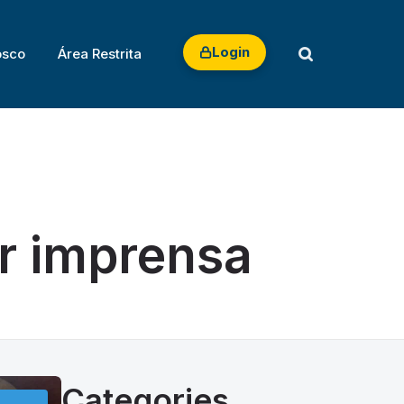
 TRABALHO
Login
osco
Área Restrita
r imprensa
Categories