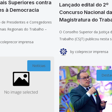
ais Superiores contra
Lançado edital do 2º
es à Democracia
Concurso Nacional d
Magistratura do Trab
o de Presidentes e Corregedores
nais Regionais do Trabalho –
O Conselho Superior da Justiça 
OR – vem a público endossar,
Trabalho (CSJT) publicou nesta s
coleprecor imprensa
leno e irrestrito, a nota emitida
(6/1), no Diário Eletrônico da Jus
bunais Superiores do
by
coleprecor imprensa
Trabalho (DEJT), o edital de aber
Concurso Público Nacional Unifi
Notícias
Ingresso na
Desta