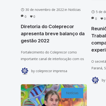
30 de novembro de 2022
in
Notícias
5 de 
0
0
0
0
Diretoria do Coleprecor
Reuni
apresenta breve balanço da
Trabal
gestão 2022
compa
exper
Fortalecimento do Coleprecor como
importante canal de interlocução com os
O secret
órgãos superiores, Tribunal Superior do
Paraná, S
by
coleprecor imprensa
Trabalho, Conselho Superior da Justiça do
novo coo
Trabalho e Conselho Nacional de Justiça, e
by
das Corre
espaço para
Colepreco
Notícias