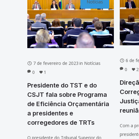
Notícias
6 de f
7 de fevereiro de 2023
in
Notícias
0
2
0
1
Direç
Presidente do TST e do
Corre
CSJT fala sobre Programa
Justiç
de Eficiência Orçamentária
reuniã
a presidentes e
corregedores de TRTs
Com a pre
president
O presidente do Tribunal Superior do