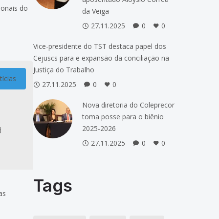
ionais do
da Veiga
argadora
27.11.2025
0
0
o
Vice-presidente do TST destaca papel dos
r
Cejuscs para e expansão da conciliação na
Justiça do Trabalho
ícias
27.11.2025
0
0
Nova diretoria do Coleprecor
toma posse para o biênio
2025-2026
27.11.2025
0
0
Tags
as