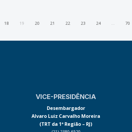
18
19
20
21
22
23
24
…
70
VICE-PRESIDÊNCIA
Desembargador
Alvaro Luiz Carvalho Moreira
(TRT da 1ª Região – RJ)
(21) 2380-6520