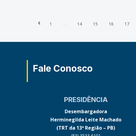
(Grupo Especial de Trabalho das
Execuções Coletivas), foi compartilhada
1
…
14
15
16
17
Prev
Fale Conosco
PRESIDÊNCIA
Desembargadora
Herminegilda Leite Machado
(TRT da 13ª Região – PB)
(83) 3533-6101