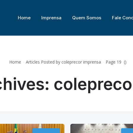
DE PRESIDENTES(AS) E CORREGEDORES(AS) DOS TRIBUNAIS REGIONAIS DO
Home
Imprensa
Quem Somos
Fale Con
Home
Articles Posted by coleprecor imprensa
Page 19
(
)
chives: colepreco