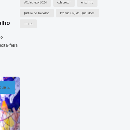
#Coleprecor2024
coleprecor
encontro
a
Justiça do Trabalho
Prêmio CNJ de Qualidade
alho
TRT18
do
exta-feira
tiça do
tura do II
cado para
que 2