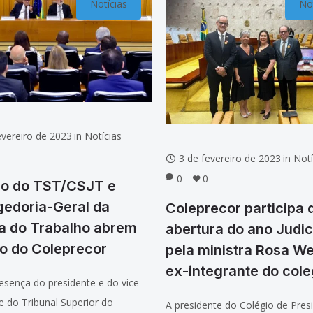
Notícias
Not
evereiro de 2023
in
Notícias
3 de fevereiro de 2023
in
Notí
0
0
ão do TST/CSJT e
gedoria-Geral da
Coleprecor participa 
a do Trabalho abrem
abertura do ano Judic
o do Coleprecor
pela ministra Rosa We
ex-integrante do col
sença do presidente e do vice-
e do Tribunal Superior do
A presidente do Colégio de Pres