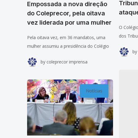
Tribun
Empossada a nova direção
ataqu
do Coleprecor, pela oitava
vez liderada por uma mulher
O Colégi
dos Tribu
Pela oitava vez, em 36 mandatos, uma
COLEPREC
mulher assumiu a presidência do Colégio
by
de modo p
de Presidentes e Corregedores da Justiça
by
coleprecor imprensa
pelos Tri
do Trabalho (Coleprecor). A
desembargadora Ana Carolina Zaina,
presidente do Tribunal
Notícias