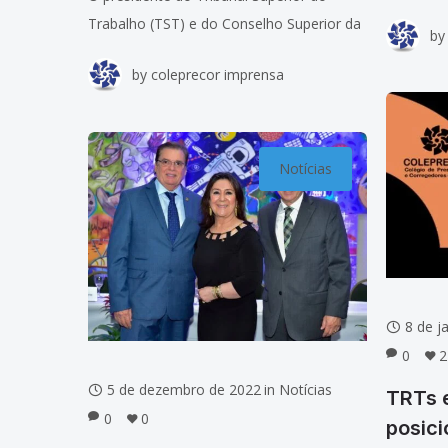
Trabalho 
Trabalho (TST) e do Conselho Superior da
by
Justiça d
Justiça do Trabalho (CSJT), ministro Lelio
Bentes Co
by
coleprecor imprensa
Bentes Corrêa, participou da 1ª Reunião
do Colégio de Presidentes e
Notícias
8 de j
0
2
5 de dezembro de 2022
in
Notícias
TRTs 
0
0
posic