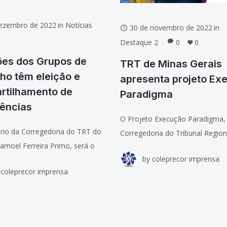
dezembro de 2022
in
Notícias
30 de novembro de 2022
in
Destaque 2
0
0
ões dos Grupos de
TRT de Minas Gerais
ho têm eleição e
apresenta projeto Ex
rtilhamento de
Paradigma
iências
O Projeto Execução Paradigma, 
ário da Corregedoria do TRT do
Corregedoria do Tribunal Region
amoel Ferreira Primo, será o
Trabalho da da 3ª Região (TRT-M
by
coleprecor imprensa
rdenador do Grupo de Trabalho
apresentado na 9ª Reunião do C
coleprecor imprensa
gedorias Regionais, no
Presidentes e Corregedores dos 
r. Ele foi eleito no segundo dia