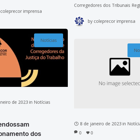
(TST) e do Conselho Superior da
Corregedores dos Tribunais Reg
coleprecor imprensa
o Trabalho (CSJT), ministro Lélio
Trabalho (Coleprecor), desemb
by
coleprecor imprensa
rrêa e ministro Aloysio
Ana Carolina Zaina (TRT-PR), e 
secretário-geral, desembargado
Fernando Rios Neto (TRT-MG),
Notícias
acompanharam, nesta quarta,
Not
aneiro de 2023
in
Notícias
8 de janeiro de 2023
in
Notíci
endossam
0
0
ionamento dos