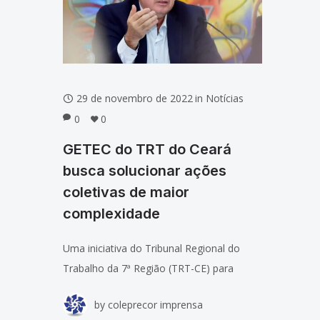
29 de novembro de 2022
in
Notícias
0
0
GETEC do TRT do Ceará
busca solucionar ações
coletivas de maior
complexidade
Uma iniciativa do Tribunal Regional do
Trabalho da 7ª Região (TRT-CE) para
solucionar ações coletivas de maior
by
coleprecor imprensa
complexidade, conhecida como GETEC