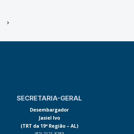
Next
SECRETARIA-GERAL
Desembargador
Jasiel Ivo
(TRT da 19ª Região – AL)
(82) 2121-8283