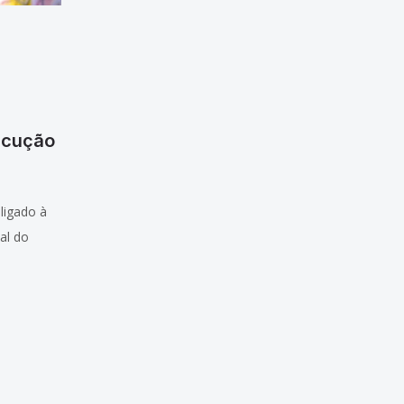
ecução
ligado à
al do
G), foi
olégio dos
Tribunais