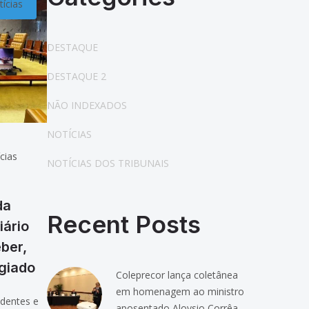
ícias
DESTAQUE
DESTAQUE 2
NÃO INDEXADOS
NOTÍCIAS
cias
NOTÍCIAS DOS TRIBUNAIS
da
Recent Posts
iário
ber,
egiado
Coleprecor lança coletânea
em homenagem ao ministro
identes e
aposentado Aloysio Corrêa