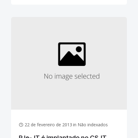
país estarão reunidos nos dias 20 e 21/02 no
Conselho Superior da Justiça do Trabalho (CSJT)
para
22 de fevereiro de 2013
in
Não indexados
PJe-JT é implantado no CSJT