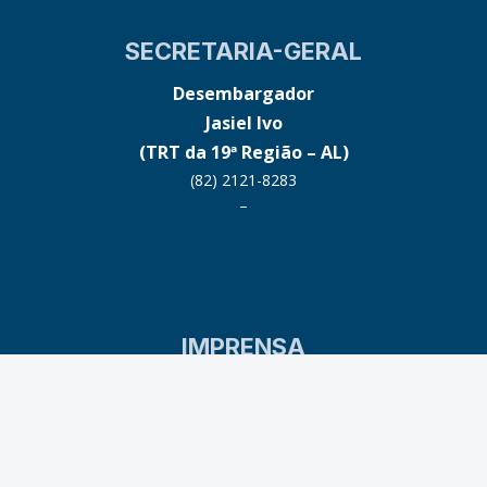
SECRETARIA-GERAL
Desembargador
Jasiel Ivo
(TRT da 19ª Região – AL)
(82) 2121-8283
–
IMPRENSA
Débora Cristina Barbosa/Kamilla Barreto
(83) 3533-6123
acs@trt13.jus.br