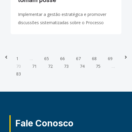
Implementar a gestão estratégica e promover
discussões sistematizadas sobre o Processo
Judicial Eletrônico (PJe) são alguns dos desafios
apontados pelo novo coordenador do Colégio de
Presidentes e Corregedores dos Tribunais
Prev
Nex
1
…
65
66
67
68
69
70
71
72
73
74
75
…
83
Fale Conosco