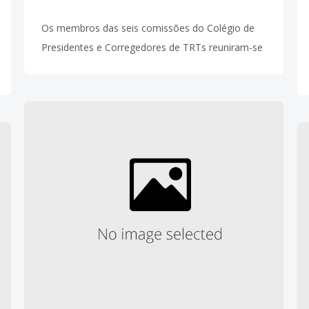
Os membros das seis comissões do Colégio de
Presidentes e Corregedores de TRTs reuniram-se
nessa quarta-feira (24.04) para discutir ações e
andamento dos projetos a serem implementados
neste ano. As comissões