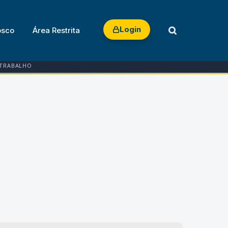
Login
osco
Área Restrita
 TRABALHO