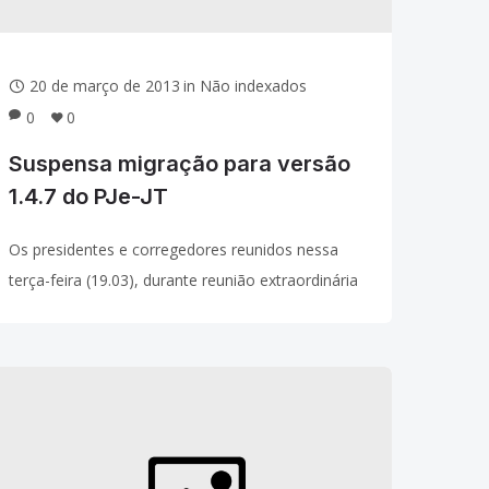
20 de março de 2013
in
Não indexados
0
0
Suspensa migração para versão
1.4.7 do PJe-JT
Os presidentes e corregedores reunidos nessa
terça-feira (19.03), durante reunião extraordinária
do Coleprecor, foram informados pelo presidente
do TST e CSJT, ministro Carlos Alberto Reis de
Paula, da suspensão da