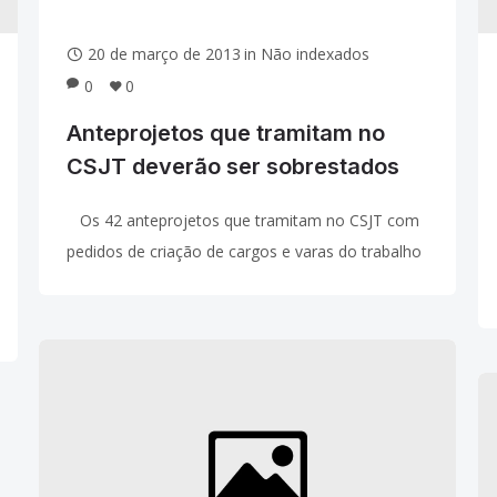
20 de março de 2013
in
Não indexados
0
0
Anteprojetos que tramitam no
CSJT deverão ser sobrestados
Os 42 anteprojetos que tramitam no CSJT com
pedidos de criação de cargos e varas do trabalho
deverão ser sobrestados, como resultado das
conversas mantidas nessa terça-feira (19.03)
durante