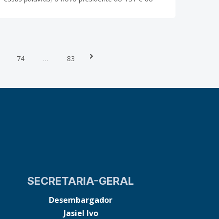
CSJT, ministro Carlos Alberto Reis de Paula, deu
início ao pronunciamento que
Next
74
…
83
SECRETARIA-GERAL
Desembargador
Jasiel Ivo