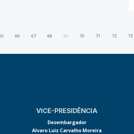
Carlos Alberto Reis
65
66
67
68
69
70
71
72
73
VICE-PRESIDÊNCIA
Desembargador
Alvaro Luiz Carvalho Moreira