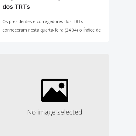
dos TRTs
Os presidentes e corregedores dos TRTs
conheceram nesta quarta-feira (24.04) o Índice de
Desempenho da Justiça (IDJus) utilizado pela
Revista Instituto Brasiliense de Direito Público
para, anualmente, publicar um ranking