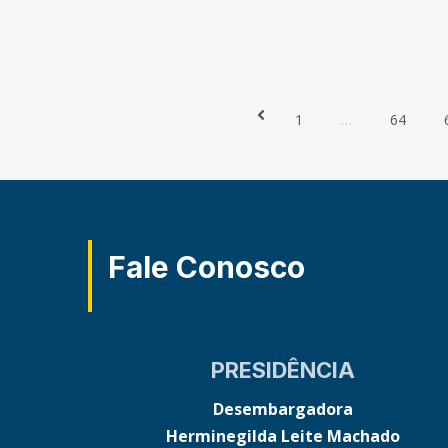
Prev
1
…
64
Fale Conosco
PRESIDÊNCIA
Desembargadora
Herminegilda Leite Machado