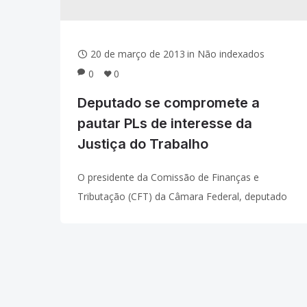
20 de março de 2013
in
Não indexados
0
0
Deputado se compromete a
pautar PLs de interesse da
Justiça do Trabalho
O presidente da Comissão de Finanças e
Tributação (CFT) da Câmara Federal, deputado
João Magalhães (PMDB-MG), comprometeu-se a
pautar os projetos de lei de interesse da Justiça
do Trabalho tão