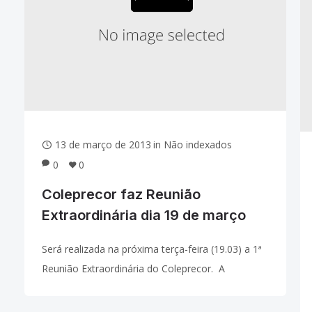
13 de março de 2013
in
Não indexados
0
0
Coleprecor faz Reunião
Extraordinária dia 19 de março
Será realizada na próxima terça-feira (19.03) a 1ª
Reunião Extraordinária do Coleprecor. A
convocação em caráter extraordinário deve-se à
solicitação do presidente do TST e CSJT, ministro