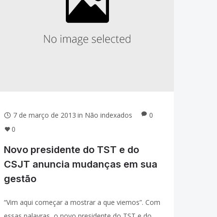
7 de março de 2013
in
Não indexados
0
0
Novo presidente do TST e do
CSJT anuncia mudanças em sua
gestão
“Vim aqui começar a mostrar a que viemos”. Com
essas palavras, o novo presidente do TST e do