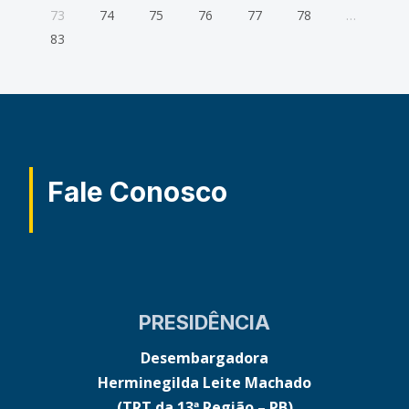
73
74
75
76
77
78
…
83
Fale Conosco
PRESIDÊNCIA
Desembargadora
Herminegilda Leite Machado
(TRT da 13ª Região – PB)