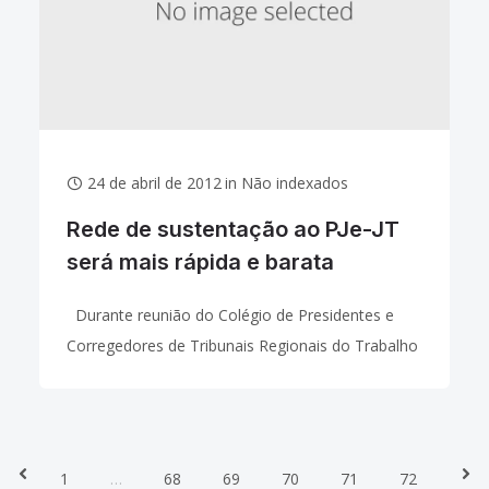
24 de abril de 2012
in
Não indexados
Rede de sustentação ao PJe-JT
será mais rápida e barata
Durante reunião do Colégio de Presidentes e
Corregedores de Tribunais Regionais do Trabalho
(Coleprecor), realizada nesta terça-feira (24/04), o
presidente do Tribunal Superior do Trabalho (TST)
e do Conselho
Prev
Nex
1
…
68
69
70
71
72