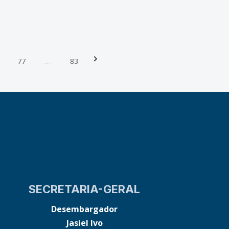
Next
77
…
83
SECRETARIA-GERAL
Desembargador
Jasiel Ivo