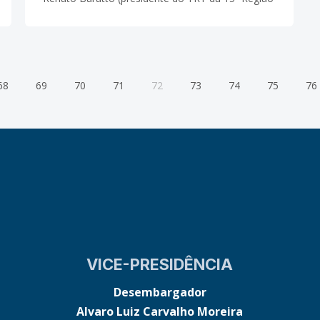
– Campinas/SP), e os desembargadores José
Maria Quadros de Alencar (presidente do TRT da
8ª Região PA/ AP),
68
69
70
71
72
73
74
75
76
VICE-PRESIDÊNCIA
Desembargador
Alvaro Luiz Carvalho Moreira