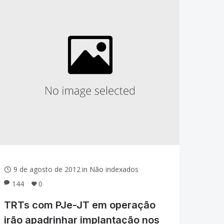
9 de agosto de 2012
in
Não indexados
144
0
TRTs com PJe-JT em operação
irão apadrinhar implantação nos