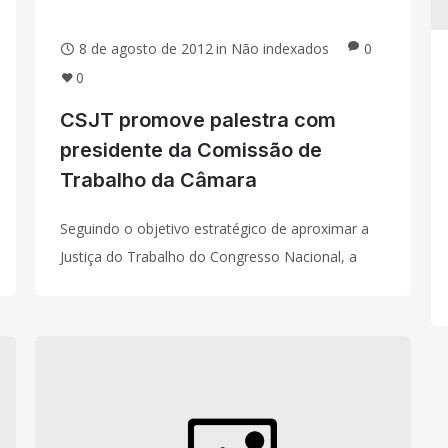
8 de agosto de 2012
in
Não indexados
0
0
CSJT promove palestra com
presidente da Comissão de
Trabalho da Câmara
Seguindo o objetivo estratégico de aproximar a
Justiça do Trabalho do Congresso Nacional, a
Assessoria de Relações Institucionais do CSJT
promove, nesta quinta-feira (09/08), às 16h, a
palestra “Expectativas da