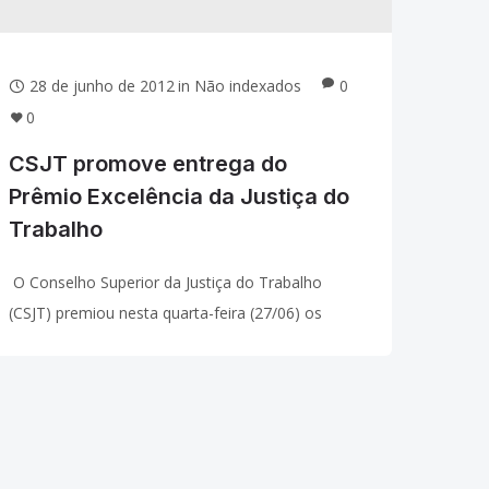
28 de junho de 2012
in
Não indexados
0
0
CSJT promove entrega do
Prêmio Excelência da Justiça do
Trabalho
O Conselho Superior da Justiça do Trabalho
(CSJT) premiou nesta quarta-feira (27/06) os
Tribunais Regionais do Trabalho que
apresentaram os melhores resultados e
desempenho durante o ano de 2011. A