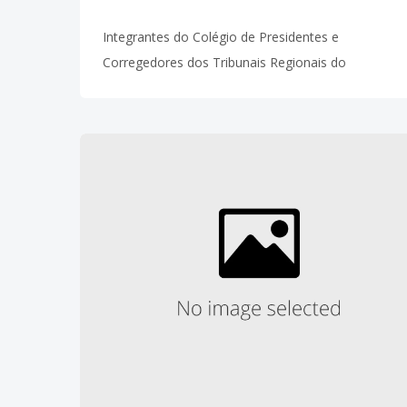
Integrantes do Colégio de Presidentes e
Corregedores dos Tribunais Regionais do
Trabalho (Coleprecor) prestigiaram nesta quinta-
feira, dia 09, a cerimônia de lançamento do
Anuário da Justiça do Trabalho, realizada na