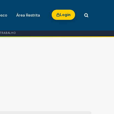
Login
osco
Área Restrita
 TRABALHO