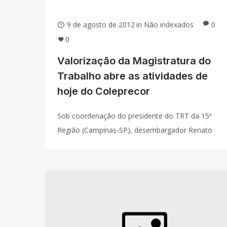
9 de agosto de 2012
in
Não indexados
0
0
Valorização da Magistratura do
Trabalho abre as atividades de
hoje do Coleprecor
Sob coordenação do presidente do TRT da 15ª
Região (Campinas-SP), desembargador Renato
Buratto, teve início na manhã desta quinta-feira,
dia 9, a 5ª Reunião Ordinária do Colégio de
Presidentes e