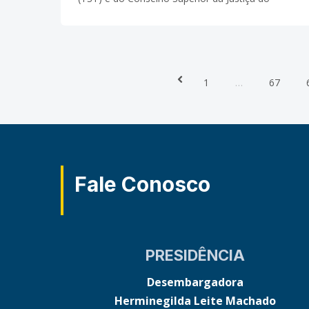
Trabalho (CSJT), ministro João Oreste Dalazen,
anunciou nesta quarta-feira, dia 27/06, durante a
reunião do
Prev
1
…
67
Fale Conosco
PRESIDÊNCIA
Desembargadora
Herminegilda Leite Machado