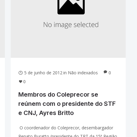
5 de junho de 2012
in
Não indexados
0
0
Membros do Coleprecor se
reúnem com o presidente do STF
e CNJ, Ayres Britto
O coordenador do Coleprecor, desembargador
Renato Buratto (presidente do TRT da 15ª Região