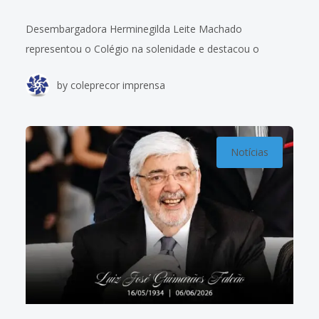
Desembargadora Herminegilda Leite Machado
representou o Colégio na solenidade e destacou o
fortalecimento da representatividade feminina nos
by
coleprecor imprensa
Tribunais Superiores A presidente do Colégio de
Presidentes e Corregedores dos Tribunais Regionais
Notícias