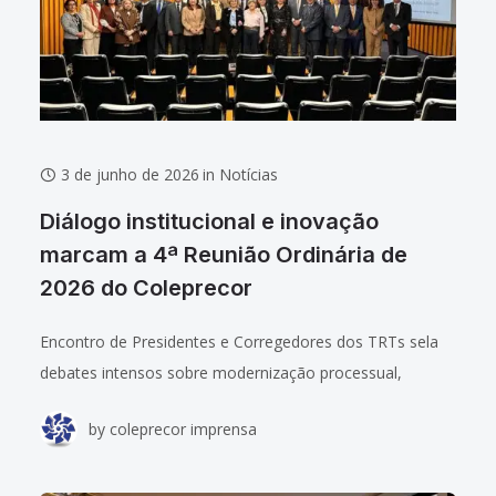
3 de junho de 2026
in
Notícias
Diálogo institucional e inovação
marcam a 4ª Reunião Ordinária de
2026 do Coleprecor
Encontro de Presidentes e Corregedores dos TRTs sela
debates intensos sobre modernização processual,
equalização de cargas de trabalho e valorização da
by
coleprecor imprensa
magistratura Nos dias 26 e 27 de maio de