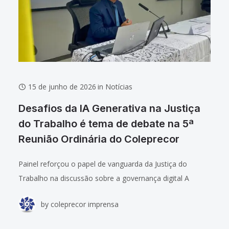
15 de junho de 2026
in
Notícias
Desafios da IA Generativa na Justiça
do Trabalho é tema de debate na 5ª
Reunião Ordinária do Coleprecor
Painel reforçou o papel de vanguarda da Justiça do
Trabalho na discussão sobre a governança digital A
Inteligência Artificial Generativa e seus impactos no
by
coleprecor imprensa
ecossistema jurídico foi pauta na 5ª