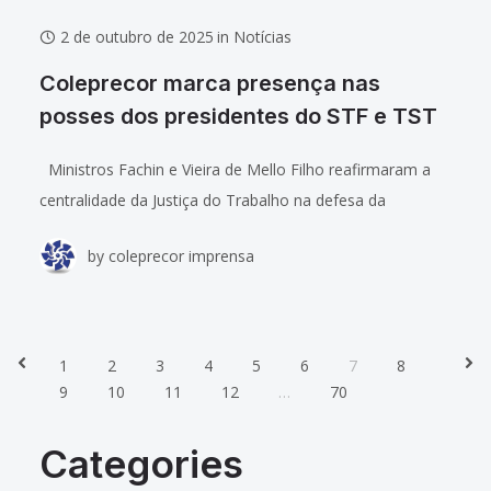
2 de outubro de 2025
in
Notícias
Coleprecor marca presença nas
posses dos presidentes do STF e TST
Ministros Fachin e Vieira de Mello Filho reafirmaram a
centralidade da Justiça do Trabalho na defesa da
democracia e dos direitos sociais. A diretoria do Colégio
by
coleprecor imprensa
de Presidentes(as) e
1
2
3
4
5
6
7
8
Prev
Nex
9
10
11
12
…
70
Categories