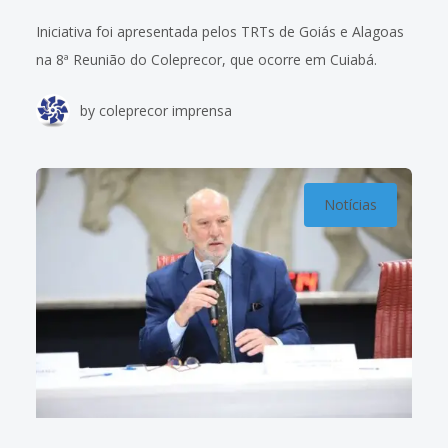
Iniciativa foi apresentada pelos TRTs de Goiás e Alagoas
na 8ª Reunião do Coleprecor, que ocorre em Cuiabá.
Durante a programação desta terça-feira (21/10) da 8ª
by
coleprecor imprensa
Reunião do Coleprecor, realizada
Notícias