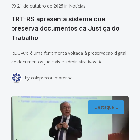
21 de outubro de 2025
in
Notícias
TRT-RS apresenta sistema que
preserva documentos da Justiça do
Trabalho
RDC-Arq é uma ferramenta voltada à preservação digital
de documentos judiciais e administrativos. A
programação desta terça-feira (21/10) da 8ª Reunião do
by
coleprecor imprensa
Coleprecor incluiu um painel sobre o Repositório
Arquivístico
Destaque 2