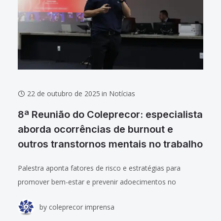
22 de outubro de 2025
in
Notícias
8ª Reunião do Coleprecor: especialista
aborda ocorrências de burnout e
outros transtornos mentais no trabalho
Palestra aponta fatores de risco e estratégias para
promover bem-estar e prevenir adoecimentos no
ambiente organizacional. As doenças mentais
by
coleprecor imprensa
relacionadas ao trabalho e as ocorrências de burnout