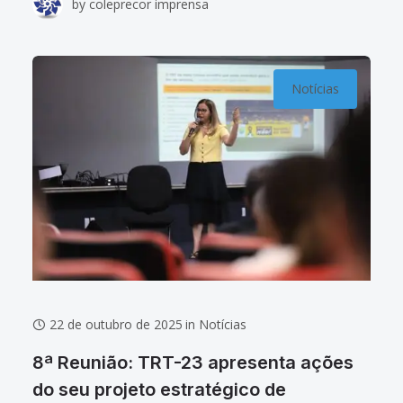
by
coleprecor imprensa
de Presidentes(as) e Corregedores(as) dos
Notícias
22 de outubro de 2025
in
Notícias
8ª Reunião: TRT-23 apresenta ações
do seu projeto estratégico de