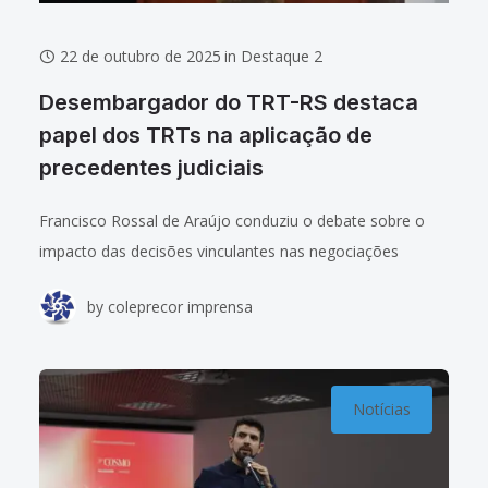
22 de outubro de 2025
in
Destaque 2
Desembargador do TRT-RS destaca
papel dos TRTs na aplicação de
precedentes judiciais
Francisco Rossal de Araújo conduziu o debate sobre o
impacto das decisões vinculantes nas negociações
coletivas. Confira o álbum de fotos do evento. A 8ª
by
coleprecor imprensa
Reunião Ordinária do Colégio de
Notícias