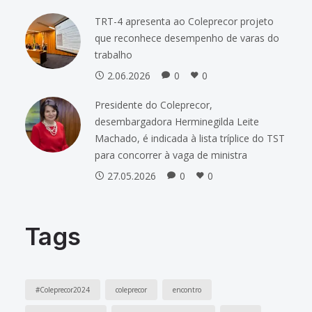
TRT-4 apresenta ao Coleprecor projeto
que reconhece desempenho de varas do
trabalho
2.06.2026
0
0
Presidente do Coleprecor,
desembargadora Herminegilda Leite
Machado, é indicada à lista tríplice do TST
para concorrer à vaga de ministra
27.05.2026
0
0
Tags
#Coleprecor2024
coleprecor
encontro