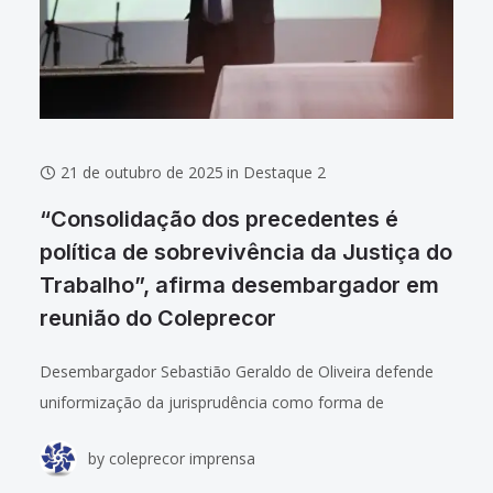
21 de outubro de 2025
in
Destaque 2
“Consolidação dos precedentes é
política de sobrevivência da Justiça do
Trabalho”, afirma desembargador em
reunião do Coleprecor
Desembargador Sebastião Geraldo de Oliveira defende
uniformização da jurisprudência como forma de
enfrentar o congestionamento nos tribunais superiores.
by
coleprecor imprensa
Confira o álbum de fotos (em atualização). A palestra