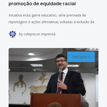
promoção de equidade racial
Iniciativa inclui game educativo, série premiada de
reportagens e ações afirmativas voltadas à inclusão da
população negra na magistratura. Confira o álbum de
by
coleprecor imprensa
fotos do evento. O Tribunal Regional do
Destaque 2