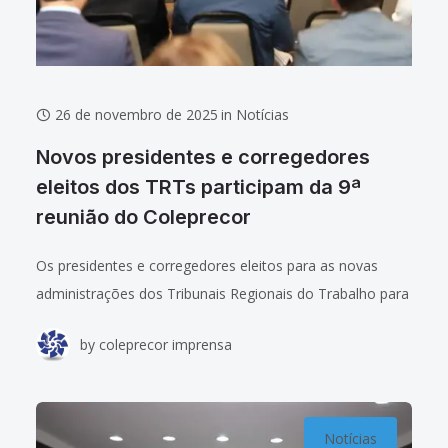
26 de novembro de 2025
in
Notícias
Novos presidentes e corregedores
eleitos dos TRTs participam da 9ª
reunião do Coleprecor
Os presidentes e corregedores eleitos para as novas
administrações dos Tribunais Regionais do Trabalho para
o biênio 2025/2027 foram apresetados na abertura da 9ª
by
coleprecor imprensa
reunião anual do Colégio de Presidentes(as)
Notícias