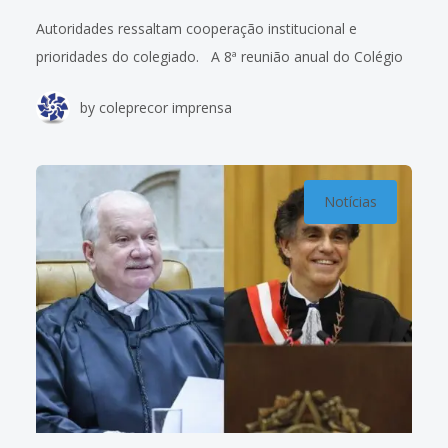
Autoridades ressaltam cooperação institucional e
prioridades do colegiado. A 8ª reunião anual do Colégio
de Presidentes(as) e Corregedores(as) dos Tribunais
by
coleprecor imprensa
Regionais do Trabalho (Coleprecor) foi aberta nesta
terça-feira (21/10).
Notícias