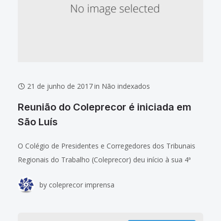
21 de junho de 2017
in
Não indexados
Reunião do Coleprecor é iniciada em
São Luís
O Colégio de Presidentes e Corregedores dos Tribunais
Regionais do Trabalho (Coleprecor) deu início à sua 4ª
Reunião Ordinária de 2017, na manhã desta quarta-feira
by
coleprecor imprensa
(21/6), na Sala Sucupira do