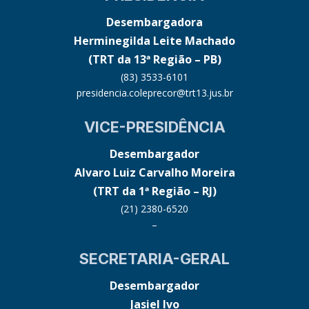
Desembargadora
Herminegilda Leite Machado
(TRT da 13ª Região – PB)
(83) 3533-6101
presidencia.coleprecor@trt13.jus.br
VICE-PRESIDÊNCIA
Desembargador
Alvaro Luiz Carvalho Moreira
(TRT da 1ª Região – RJ)
(21) 2380-6520
–
SECRETARIA-GERAL
Desembargador
Jasiel Ivo