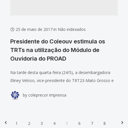
25 de maio de 2017
in
Não indexados
Presidente do Coleouv estimula os
TRTs na utilização do Módulo de
Ouvidoria do PROAD
Na tarde desta quarta-feira (24/5), a desembargadora
Eliney Veloso, vice-presidente do TRT23-Mato Grosso e
presidente do Colégio de Ouvidores da Justiça do
by
coleprecor imprensa
Trabalho (Coleouv), apresentou aos membros do
Coleprecor o
1
2
3
4
5
6
7
8
Prev
Nex