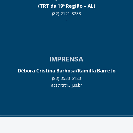
(TRT da 19ª Região – AL)
(82) 2121-8283
–
IMPRENSA
Débora Cristina Barbosa/Kamilla Barreto
(83) 3533-6123
acs@trt13.jus.br
© 2026 Coleprecor. Todos os direitos reservados.
Justiça do Trabalho
.