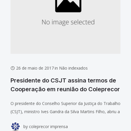
26 de maio de 2017
in
Não indexados
Presidente do CSJT assina termos de
Cooperação em reunião do Coleprecor
O presidente do Conselho Superior da Justiça do Trabalho
(CSJT), ministro Ives Gandra da Silva Martins Filho, abriu a
reunião do Colégio de Presidentes e Corregedores de
by
coleprecor imprensa
Tribunais Regionais do