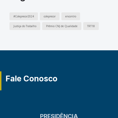
#Coleprecor2024
coleprecor
encontro
Justiça do Trabalho
Prêmio CNJ de Qualidade
TRT18
Fale Conosco
PRESIDÊNCIA