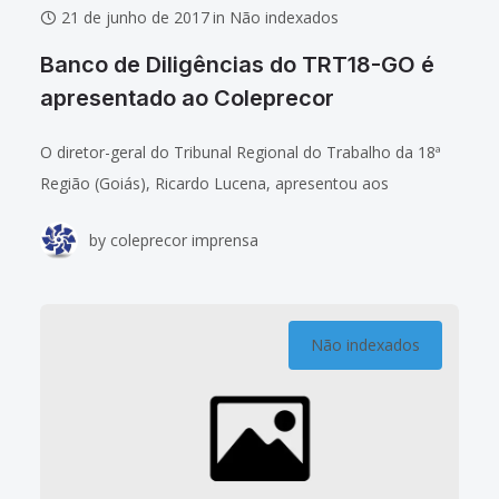
21 de junho de 2017
in
Não indexados
Banco de Diligências do TRT18-GO é
apresentado ao Coleprecor
O diretor-geral do Tribunal Regional do Trabalho da 18ª
Região (Goiás), Ricardo Lucena, apresentou aos
membros do Coleprecor, na manhã desta quarta-feira
by
coleprecor imprensa
(21/6), a ferramenta eletrônica “Banco de Diligências”,
desenvolvida
Não indexados