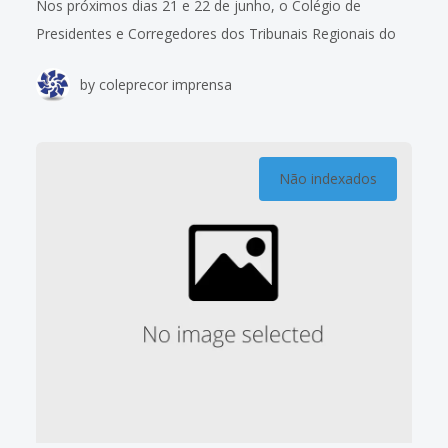
Nos próximos dias 21 e 22 de junho, o Colégio de
Presidentes e Corregedores dos Tribunais Regionais do
Trabalho (Coleprecor) realizará sua 4ª Reunião Ordinária
by
coleprecor imprensa
em terras maranhenses. O TRT da
Não indexados