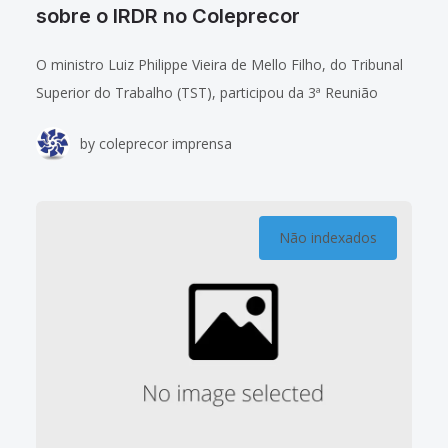
sobre o IRDR no Coleprecor
O ministro Luiz Philippe Vieira de Mello Filho, do Tribunal
Superior do Trabalho (TST), participou da 3ª Reunião
do Colégio de Presidentes e Corregedores dos Tribunais
by
coleprecor imprensa
Regionais do Trabalho (Coleprecor), na
Não indexados