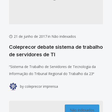
21 de junho de 2017
in
Não indexados
Coleprecor debate sistema de trabalho
de servidores de TI
“Sistema de Trabalho de Servidores de Tecnologia da
Informação do Tribunal Regional do Trabalho da 23ª
Região (MT)” foi o tema abordado pela desembargadora
by
coleprecor imprensa
Maria Beatriz Theodoro Gomes durante a
Não indexados