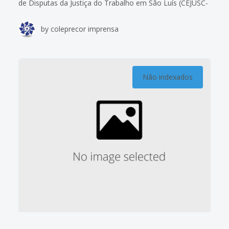
de Disputas da Justiça do Trabalho em São Luís (CEJUSC-
JT) foi apresentado por sua coordenadora, a juíza
by
coleprecor imprensa
substituta da 6ª Vara do
Não indexados