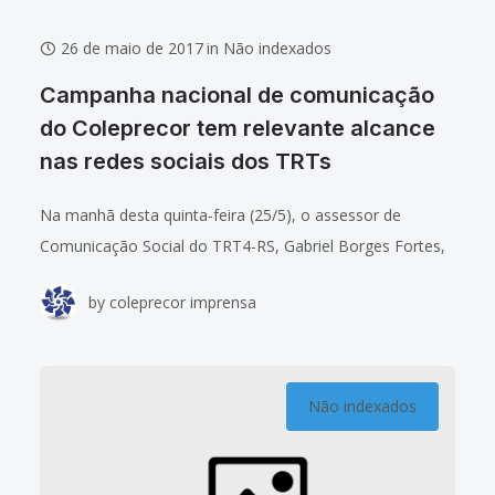
26 de maio de 2017
in
Não indexados
Campanha nacional de comunicação
do Coleprecor tem relevante alcance
nas redes sociais dos TRTs
Na manhã desta quinta-feira (25/5), o assessor de
Comunicação Social do TRT4-RS, Gabriel Borges Fortes,
representando os demais assessores dos TRTs,
by
coleprecor imprensa
participou da 3ª Reunião Ordinária do Coleprecor,
apresentando a
Não indexados