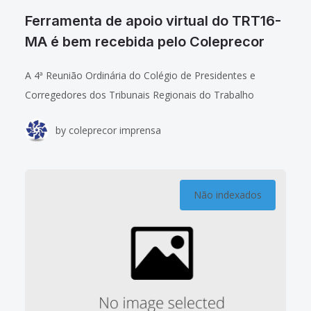
Ferramenta de apoio virtual do TRT16-
MA é bem recebida pelo Coleprecor
A 4ª Reunião Ordinária do Colégio de Presidentes e
Corregedores dos Tribunais Regionais do Trabalho
(Coleprecor) foi retomada na manhã desta quinta-feira
by
coleprecor imprensa
(22/6) com a participação da desembargadora Solange
Cristina Passos
Não indexados