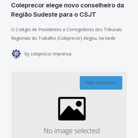
Coleprecor elege novo conselheiro da
Região Sudeste para o CSJT
O Colégio de Presidentes e Corregedores dos Tribunais
Regionais do Trabalho (Coleprecor) elegeu, na tarde
desta quarta-feira (26/4), o novo conselheiro junto ao
by
coleprecor imprensa
Conselho Superior da Justiça do Trabalho (CSJT), em
Não indexados