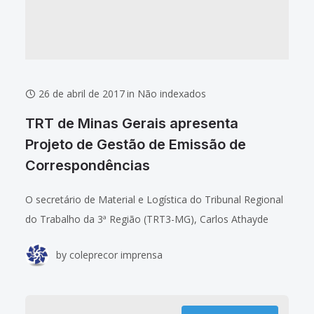
26 de abril de 2017
in
Não indexados
TRT de Minas Gerais apresenta
Projeto de Gestão de Emissão de
Correspondências
O secretário de Material e Logística do Tribunal Regional
do Trabalho da 3ª Região (TRT3-MG), Carlos Athayde
Valadares Viegas, e o servidor Paulo Sergio Barbosa
by
coleprecor imprensa
Carvalho apresentaram o Projeto de