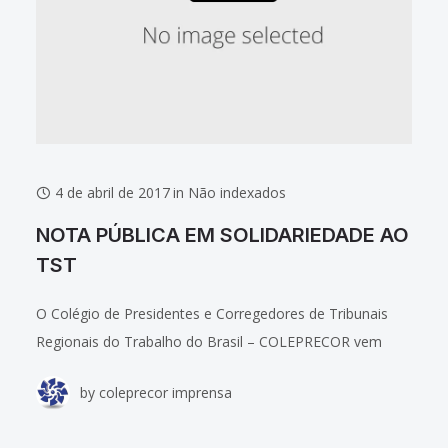
4 de abril de 2017
in
Não indexados
NOTA PÚBLICA EM SOLIDARIEDADE AO
TST
O Colégio de Presidentes e Corregedores de Tribunais
Regionais do Trabalho do Brasil – COLEPRECOR vem
manifestar publicamente sua solidariedade aos ministros
by
coleprecor imprensa
do Tribunal Superior do Trabalho, diante das declarações