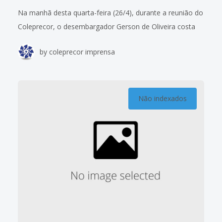
Na manhã desta quarta-feira (26/4), durante a reunião do
Coleprecor, o desembargador Gerson de Oliveira costa
Filho, diretor da Escola Judicial do Tribunal Regional do
by
coleprecor imprensa
Trabalho da 16ª Região (TRT16-MA)
Não indexados