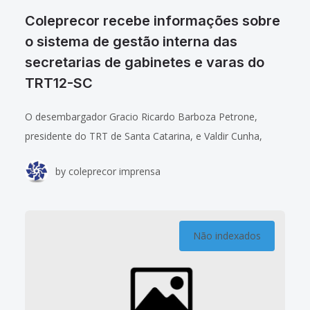
Coleprecor recebe informações sobre
o sistema de gestão interna das
secretarias de gabinetes e varas do
TRT12-SC
O desembargador Gracio Ricardo Barboza Petrone,
presidente do TRT de Santa Catarina, e Valdir Cunha,
diretor do Serviço de Sustentação aos Sistemas
by
coleprecor imprensa
Judiciários daquele Regional, apresentaram aos membros
do Coleprecor
Não indexados