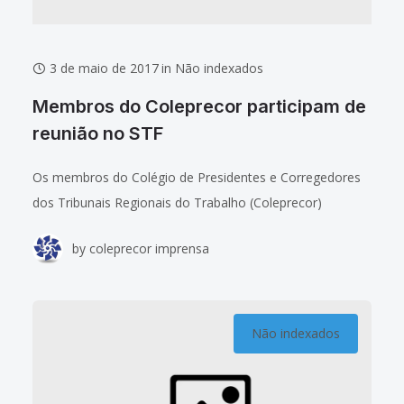
3 de maio de 2017
in
Não indexados
Membros do Coleprecor participam de
reunião no STF
Os membros do Colégio de Presidentes e Corregedores
dos Tribunais Regionais do Trabalho (Coleprecor)
participaram de audiência com a ministra Cármen Lúcia
by
coleprecor imprensa
Antunes Rocha, presidente do Supremo Tribunal Federal
(STF)
Não indexados