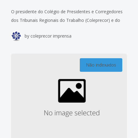
O presidente do Colégio de Presidentes e Corregedores
dos Tribunais Regionais do Trabalho (Coleprecor) e do
TRT16-MA, desembargador James Magno Araújo Farias,
by
coleprecor imprensa
fez a abertura da 3ª Reunião Ordinária de
Não indexados