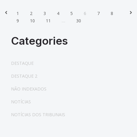
1
2
3
4
5
6
7
8
Prev
Nex
9
10
11
…
30
Categories
DESTAQUE
DESTAQUE 2
NÃO INDEXADOS
NOTÍCIAS
NOTÍCIAS DOS TRIBUNAIS