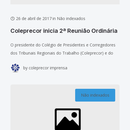
26 de abril de 2017
in
Não indexados
Coleprecor inicia 2ª Reunião Ordinária
O presidente do Colégio de Presidentes e Corregedores
dos Tribunais Regionais do Trabalho (Coleprecor) e do
TRT16-MA, desembargador James Magno Araújo Farias,
by
coleprecor imprensa
fez a abertura da 2ª Reunião Ordinária de
Não indexados