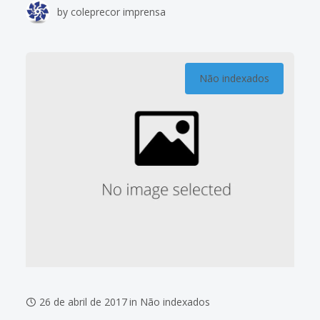
by
coleprecor imprensa
Trabalho seguirem com uma gestão
Não indexados
26 de abril de 2017
in
Não indexados