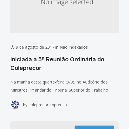
9 de agosto de 2017
in
Não indexados
Iniciada a 5ª Reunião Ordinária do
Coleprecor
Na manhã desta quarta-feira (9/8), no Auditório dos
Ministros, 1º andar do Tribunal Superior do Trabalho
(TST), em Brasília-DF, o Colégio de Presidentes e
by
coleprecor imprensa
Corregedores dos Tribunais Regionais do Trabalho
(Coleprecor)