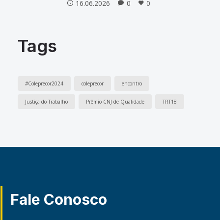
16.06.2026
0
0
Tags
#Coleprecor2024
coleprecor
encontro
Justiça do Trabalho
Prêmio CNJ de Qualidade
TRT18
Fale Conosco