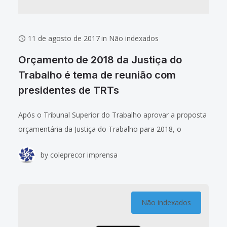
11 de agosto de 2017
in
Não indexados
Orçamento de 2018 da Justiça do
Trabalho é tema de reunião com
presidentes de TRTs
Após o Tribunal Superior do Trabalho aprovar a proposta
orçamentária da Justiça do Trabalho para 2018, o
presidente do Conselho Superior da Justiça do Trabalho
by
coleprecor imprensa
(CSJT), ministro Ives Gandra da
Não indexados