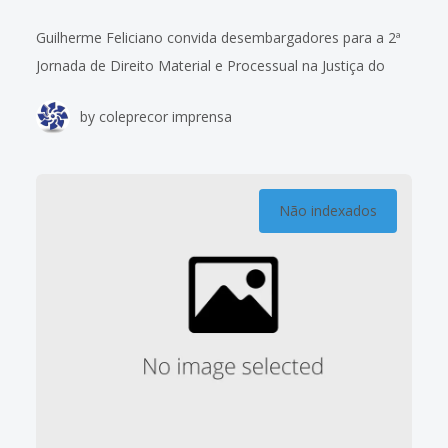
Guilherme Feliciano convida desembargadores para a 2ª
Jornada de Direito Material e Processual na Justiça do
Trabalho O presidente da Anamatra, Guilherme Feliciano,
by
coleprecor imprensa
participou nesta quinta-feira (10/8), em Brasília, da
Não indexados