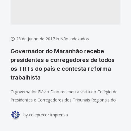
23 de junho de 2017
in
Não indexados
Governador do Maranhão recebe
presidentes e corregedores de todos
os TRTs do país e contesta reforma
trabalhista
O governador Flávio Dino recebeu a visita do Colégio de
Presidentes e Corregedores dos Tribunais Regionais do
Trabalho (Coleprecor) na noite dessa quarta-feira (21), no
by
coleprecor imprensa
Palácio dos Leões. O TRT