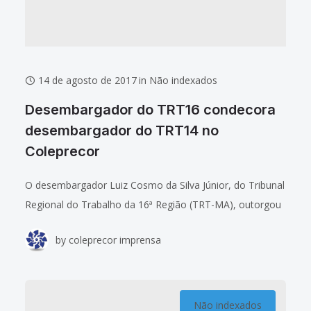
14 de agosto de 2017
in
Não indexados
Desembargador do TRT16 condecora
desembargador do TRT14 no
Coleprecor
O desembargador Luiz Cosmo da Silva Júnior, do Tribunal
Regional do Trabalho da 16ª Região (TRT-MA), outorgou
a Medalha da Ordem Timbira do Mérito Judiciário do
by
coleprecor imprensa
Trabalho ao desembargador Ilson
Não indexados