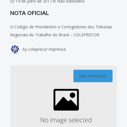
14 de julho de 2017
in
Não indexados
NOTA OFICIAL
O Colégio de Presidentes e Corregedores dos Tribunais
Regionais do Trabalho do Brasil – COLEPRECOR
manifesta seu profundo pesar pelo falecimento ontem,
by
coleprecor imprensa
dia 13 de julho, da professora Ada Pellegrini
Não indexados