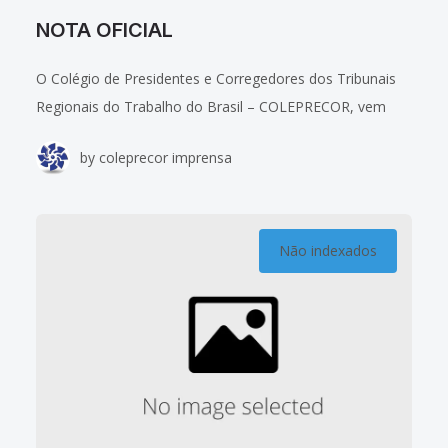
NOTA OFICIAL
O Colégio de Presidentes e Corregedores dos Tribunais
Regionais do Trabalho do Brasil – COLEPRECOR, vem
elogiar a escolha dos magistrados Francisco Luciano de
by
coleprecor imprensa
Azevedo Frota e Valtercio Ronaldo de
Não indexados