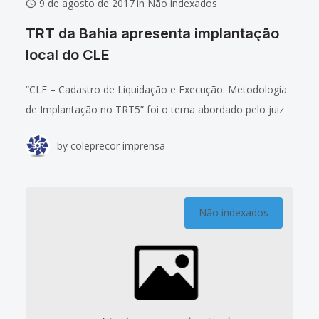
9 de agosto de 2017
in
Não indexados
TRT da Bahia apresenta implantação
local do CLE
“CLE – Cadastro de Liquidação e Execução: Metodologia
de Implantação no TRT5” foi o tema abordado pelo juiz
auxiliar da Presidência do TRT da Bahia, Firmo Ferreira
by
coleprecor imprensa
Leal Neto, e
Não indexados