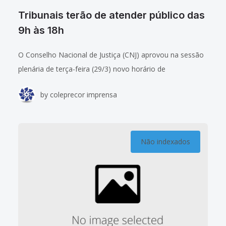
Tribunais terão de atender público das
9h às 18h
O Conselho Nacional de Justiça (CNJ) aprovou na sessão
plenária de terça-feira (29/3) novo horário de
atendimento ao público para o Poder Judiciário. Todos os
by
coleprecor imprensa
tribunais e demais órgãos jurisdicionais
Não indexados