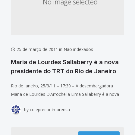
25 de março de 2011
in
Não indexados
Maria de Lourdes Sallaberry é a nova
presidente do TRT do Rio de Janeiro
Rio de Janeiro, 25/3/11 – 17:30 – A desembargadora
Maria de Lourdes D’Arrochella Lima Sallaberry é a nova
presidente do Tribunal Regional do Trabalho do Rio de
by
coleprecor imprensa
Janeiro. Ela, que já