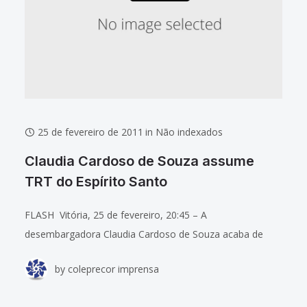
25 de fevereiro de 2011
in
Não indexados
Claudia Cardoso de Souza assume
TRT do Espírito Santo
FLASH Vitória, 25 de fevereiro, 20:45 – A
desembargadora Claudia Cardoso de Souza acaba de
empossada na presidência do Tribunal Regional do
by
coleprecor imprensa
Trabalho do Espírito Santo. A cerimônia está sendo