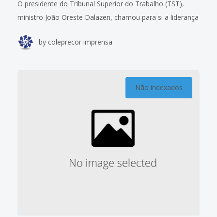
O presidente do Tribunal Superior do Trabalho (TST),
ministro João Oreste Dalazen, chamou para si a liderança
da implantação definitiva do processo eletrônico na
by
coleprecor imprensa
Justiça do Trabalho. Ele deu prazo
Não indexados