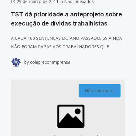
29 de março de 2011
in
Não indexados
TST dá prioridade a anteprojeto sobre
execução de dívidas trabalhistas
A CADA 100 SENTENÇAS DO ANO PASSADO, 69 AINDA
NÃO FORAM PAGAS AOS TRABALHADORES QUE
CONQUISTARAM NA JUSTIÇA O RECONHECIMENTO DE
by
coleprecor imprensa
SEUS DIREITOS [slideshow] Uma comissão de cinco
magistrados especialistas
Não indexados