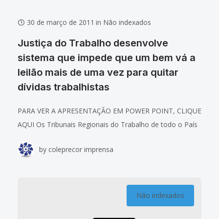
30 de março de 2011
in
Não indexados
Justiça do Trabalho desenvolve
sistema que impede que um bem vá a
leilão mais de uma vez para quitar
dívidas trabalhistas
PARA VER A APRESENTAÇÃO EM POWER POINT, CLIQUE
AQUI Os Tribunais Regionais do Trabalho de todo o País
têm uma nova ferramenta para impedir que um bem
by
coleprecor imprensa
sofra mais de
Não indexados