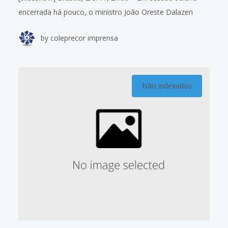
encerrada há pouco, o ministro João Oreste Dalazen
tomou posse como presidente do Tribunal Superior do
by
coleprecor imprensa
Trabalho para o biênio 2011/2013. Juntamente com
Não indexados