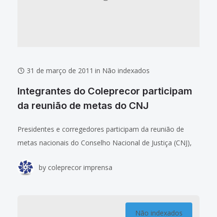
31 de março de 2011
in
Não indexados
Integrantes do Coleprecor participam
da reunião de metas do CNJ
Presidentes e corregedores participam da reunião de
metas nacionais do Conselho Nacional de Justiça (CNJ),
nesta manhã, em Brasília. A reunião começou nesse
by
coleprecor imprensa
instante, com duas horas e meia de
Não indexados